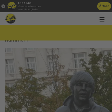
Life Radio
Öffnen
Life Radio GmbH & Co.KG
Gratis - in Google Play
&#8222;Beatles&#8220; auf dem Weg zur
Nummer 1