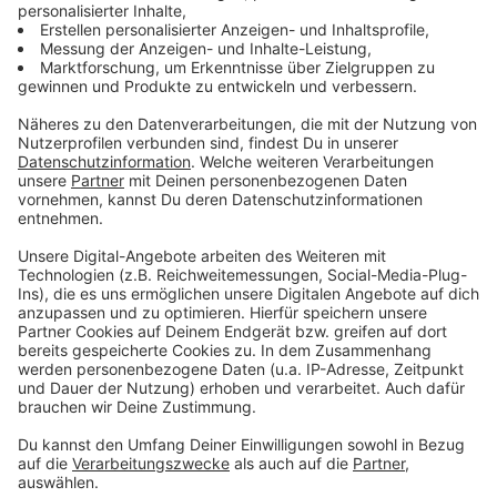
ÖAMTC-Kindersitztest