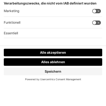
Graffiti verschönern Ukrainer-Notquartier in der
Postcity Linz
Datenschutz
Impressum
AGBs
Jobs
Kontakt
Werben