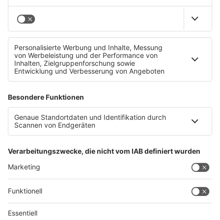
ÖAMTC-Kindersitztest
Schwimmhilfen sind gefährlich!
Datenschutz
Impressum
AGBs
Jobs
Kontakt
Werben