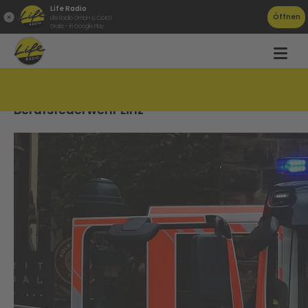
Life Radio
Öffnen
Life Radio GmbH & Co.KG
Gratis - in Google Play
Immer mehr Unwetter-Einsätze für
Berufsfeuerwehr Linz