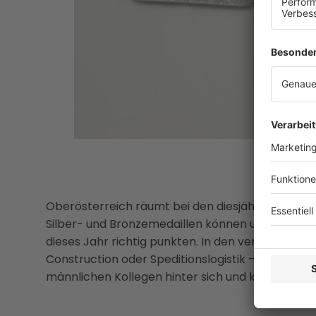
Oberösterreich räumt bei den diesjährigen Austria
Silber- und Bronzemedaillen können unsere Kand
dieses Jahr richtig punkten. In den vermeintlic
Construction oder Speditionslogistik – trotzen die
männlichen Kollegen hinter sich und küren sich f