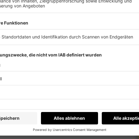
n Skills ordentlich ab. 13 Gold- sowie je acht
idaten vorzeigen. Vor allem die Frauen konnten
hen Männerdomänen wie Kfz-Technik, Digital
 Spezialistinnen allen Klischees, lassen ihre
olglich zu Staatsmeisterinnen ihres Fachs.