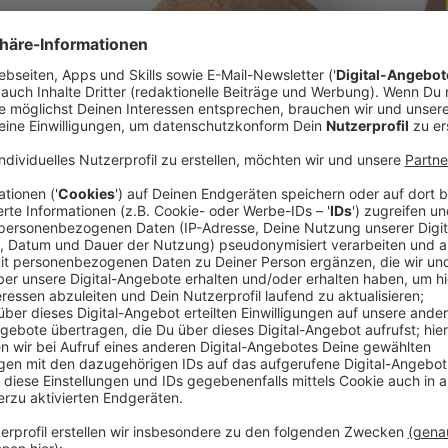
isterin 2023. Bei den Austrian Skills in Baden
er Konditorei Grellinger in Gmunden den Sieg
n Doppelerfolg freuen, denn sie stellen nicht nur
n eine Mitarbeiterin aus dem Haus. Lisa Schlögl
rchhamerin gegen ihre Konkurrenz durchsetzen.
lade, zwei exakt gleich modellierte Schnecken
 fünf Aufgaben, die Jana Bacher gemeistert hat.
 Vorbereitung haben sich am Ende ausgezahlt und
nehmen.