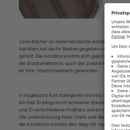
Jana Bacher ist österreichische Konditor-Staatsme
bei Wien hat sie ihr Bestes gegeben und damit d
geholt. Die Konditorei kann sich gleich über eine
die Staatsmeisterin, auch der zweite Platz geht a
ist Vize-Staatsmeisterin geworden.
In insgesamt fünf Kategorien konnte sich die Ki
Ein fast 10 Kilogramm schwerer Baum aus Schoko
und 10 verschiedene Pralinen, waren nur drei der
Die Unterstützung ihres Chefs und die intensive
die Konditorin konnte den Sieg mit nach Hause 