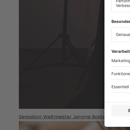
Sensation: Weltmeister Jerome Boateng zum LA