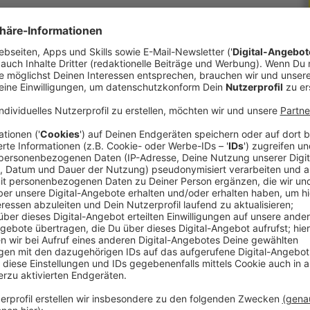
 im Ernstfall eine Wiederbelebung durchführen.
edriger Wert. In den skandinavischen Ländern
i bis zu 70 Prozent. Dabei kann jeder helfen –
en Handgriffe sind in wenigen Stunden leicht zu
Hilfsorganisationen bietet laufend Kurse an.
n Erste Hilfe-Unterricht in der Schule.
 immer auf dem Laufenden.