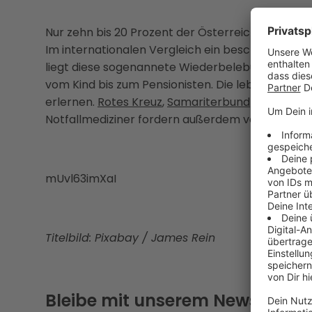
Nur zehn bis 20 Prozent der Österreicher würden
Im internationalen Vergleich ein beschämend ni
liegt diese sogenannete Wiederbelebungsquote be
vom Kind bis zum Pensionisten. Die lebensrettend
erlernen.
Rotes Kreuz
,
Samariterbund
und andere 
Notfallmediziner fordern außerdem verpflichtende
mUvl63imXaI
Titelbild: Pixabay / James Rein
Bleibe mit unserem Newsletter