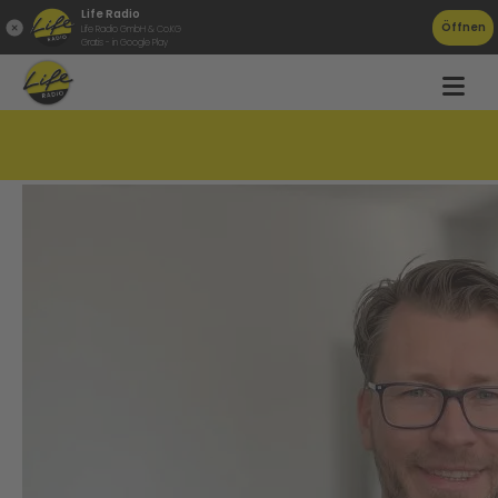
Life Radio
Öffnen
Life Radio GmbH & Co.KG
Gratis - in Google Play
Lernen im Schlaf!