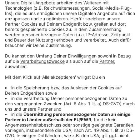
Mystik und Geist &#8211; Visionär:innen