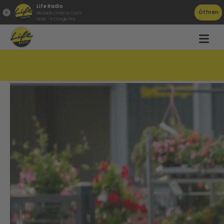
Life Radio
Öffnen
Life Radio GmbH & Co.KG
Gratis - in Google Play
Polizei sucht dringend neue Beamte