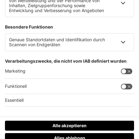
Die Top 500 Playlist: Q&#038;A!
Datenschutz
Impressum
AGBs
Jobs
Kontakt
Werben