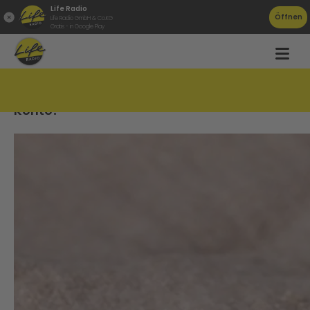
Life Radio
Öffnen
Life Radio GmbH & Co.KG
Gratis - in Google Play
Klimabonus kommt ab heute auf das
Konto!