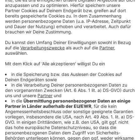
ÖBB: kein direkter Zug ins Salzkammergut