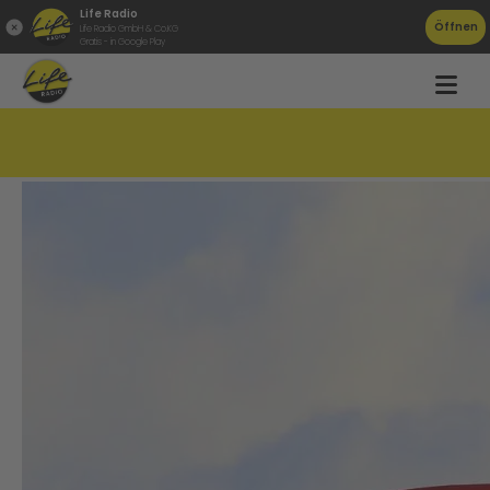
Life Radio
Öffnen
Life Radio GmbH & Co.KG
Gratis - in Google Play
Reaktionen aus OÖ zur BP-Wahl