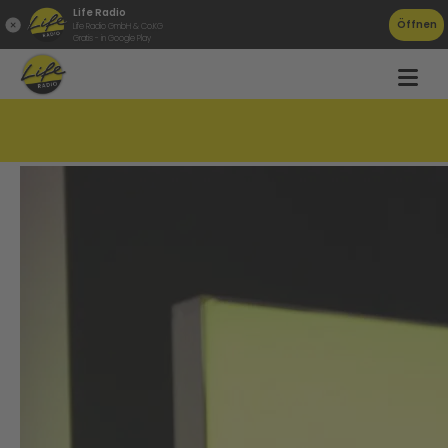
Life Radio
Öffnen
Life Radio GmbH & Co.KG
Gratis - in Google Play
Thorsteinn Einarsson live in der Life Lounge!