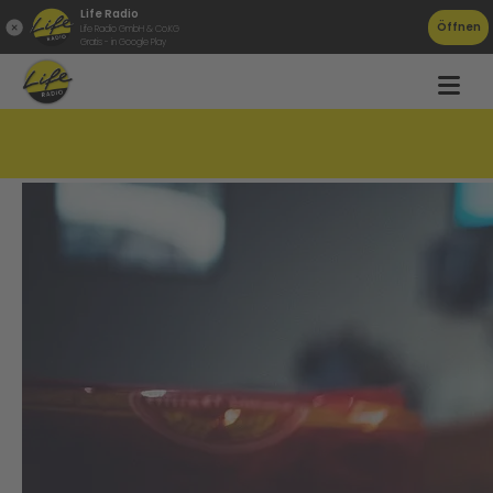
Life Radio
Öffnen
Life Radio GmbH & Co.KG
Gratis - in Google Play
Zu viel Fett und Salz: Instant Nudeln im Test