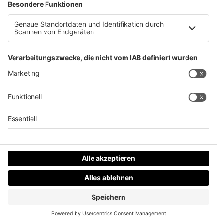
Schimmelpilze und Glyphosat in Haferflocken
Datenschutz
Impressum
AGBs
Jobs
Kontakt
Werben