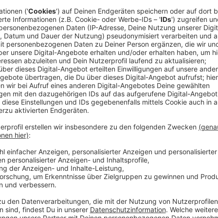
an der Gesundheit der Welt"
olgreicher machen
m', das Gänsehaut macht"
ist die Erfahrung"
gnorieren, findet sie ohne uns statt"
onssystem zu verlassen, ist höchst riskant"
re über dich denken“
ungslos geben"
 Selbstzweifel"
was verändern“
r Journalismus?
ität braucht man Hände"
este Freund werden“
 ein erfülltes Jahr
hip in Zeiten von KI
leichter macht - oder auch nicht
zu niedrig sind, nicht zu hoch"