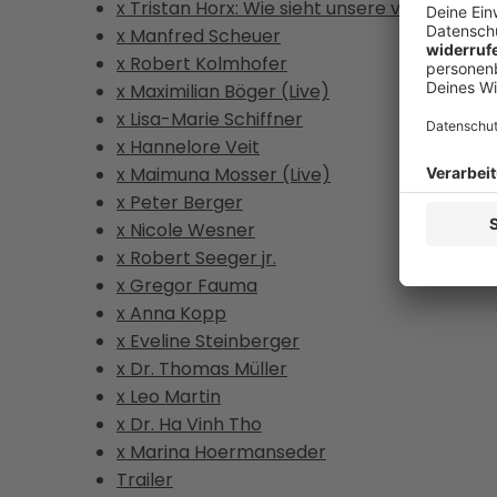
x Tristan Horx: Wie sieht unsere verflixte Zu
x Manfred Scheuer
x Robert Kolmhofer
x Maximilian Böger (Live)
x Lisa-Marie Schiffner
x Hannelore Veit
x Maimuna Mosser (Live)
x Peter Berger
x Nicole Wesner
x Robert Seeger jr.
x Gregor Fauma
x Anna Kopp
x Eveline Steinberger
x Dr. Thomas Müller
x Leo Martin
x Dr. Ha Vinh Tho
x Marina Hoermanseder
Trailer