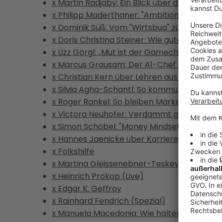
x Martin Radjaby: Ein Blick über die Schulter
x Philipp Maderthaner: "Ambition muss wiede
x Dominik Süß: Vom "Wirtsbua" zum Koch-In
x Doris Christina Steiner: Wie gute Kampa
x Lizz Görgl: „Mut ist der Gamechanger“
x Marcus Grausam: Der A1-Chef geht - was
x Christian Kern über Lehren aus der Politik
x Silvia Agha-Schantl: So kommunizieren w
x Roger Rankel: So bleiben Marken relevant
x Victora Neuhofer: Verdammt gutes Plasti
x Simon Schöbel: "Money Mindset" und kluge
x Hannes Jaenicke über Karriere, Nachhalt
x Folkshilfe
x Martina Gleissenebner-Teskey über GNTM
x Heinrich Prokop (Live)
x Edgar K. Geffroy
x Rainhard Fendrich (Spezial)
x Manuela Macedonia: Wie halten wir unser G