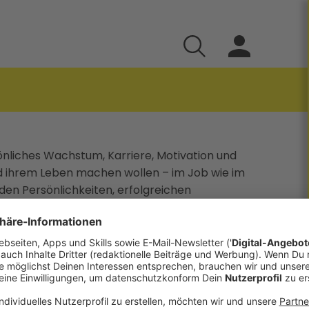
önliches Wachstum, Karriere, Motivation und
und ihrem Leben machen wollen – im Job wie im
enden Persönlichkeiten, erfolgreichen
 Köpfen, die mit Erfahrung, Wissen und
wege, Mindset, Weiterentwicklung,
terhelfen. Der Podcast für alle, die neugierig
swachsen wollen. - Jetzt abonnieren, bewerten &
dcasts und in der OÖN App