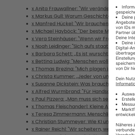
x Anita Frauwallner: "Wir verändern etwas 
x Markus Gull: Warum Geschichten uns erf
x Manfred Hückel: "Wir brauchen ein 'Waru
x Michael Hayböck: "Der beste Mentalcoach 
x Vera Steinhäuser: "Wenn wir Frauen Macht i
x Noah Leidinger: "Sich aufs staatliche Pensi
x Barbara Schett: „Es ist wurscht, was ande
x Bettina Ludwig: "Menschen wollen beding
x Thomas Brezina: "Mich plagen immer noch
x Christa Kummer: „Jeder von uns kann et
x Susanne Dickstein: Was braucht moderne
x Alfred Wurmbrand: "Für Handschlag-Qual
x Paul Pizzera: „Man muss sich selbst der b
x Thomas Fleischanderl: Kleine Abenteuer für
x Teresa Zimmermann: Menschliches Leaders
x Christian Stummeyer: Wie KI unser Leben 
x Rainer Reichl: "Wir scheitern, weil die Ziele 