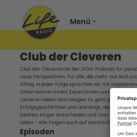
Menü
Club der Cleveren
Club der Cleveren ist der OÖN-Podcast für pers
neue Perspektiven. Für alle, die mehr aus sich 
Alltag. In jeder Folge sprechen wir mit inspirier
Unternehmer:innen, Expert:innen und spannenden
cleveren Ideen überzeugen. Es geht um Karriere
Erfolgsgeschichten und Learnings, die wirklich wei
bleiben, klüger entscheiden und über sich hinau
teilen - Alle Folgen auch auf nachrichten.at/po
Episoden