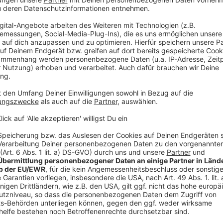
 des "Glaub an dich"-Erfinders
r ins Spiel"
fluencer
gnen überraschen
 kommt und was bleibt
, Mut und "Sehnsucht aufs Meer"
ir überzeugend
k und der Mut zur Veränderung
s Investieren
igkeit und unfassbaren Quark
, Nachhaltigkeit und Charisma
ehirn fit?