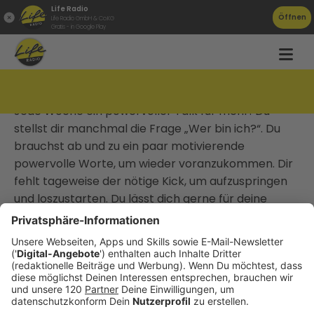
Life Radio
Öffnen
Life Radio GmbH & Co.KG
Gratis - in Google Play
Grow Your Power Podcast
Jede Woche ein powervoller Talk für mehr! Du
stellst dir manchmal die Frage „Wer bin ich?“. Du
brauchst ab und zu ein paar motivierende
powervolle Worte, um wieder voranzukommen. Dir
fehlt tageweise der nötige Kick, um aufzuspringen
und loszustarten. Du lässt dich gerne für deine
persönliche Entwicklung inspirieren. Dann bist du
hier genau richtig - Let us grow your power! Miriam
Birngruber | Unbound | Identitäts- und
Körperbewusstsein
Episoden