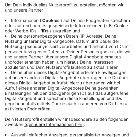
#13 Grow Your Power Podcast - Seelenfamilie
(Interview mit Michi)
#12 Grow Your Power Podcast - Was in dir
wirkt, ohne dass du es siehst (Interview mit
Ulrike)
#11 Grow Your Power Podcast - Yoga Festival
Mühlviertel Live. Fest verwurzelt. Frei im Sein.
#10 Grow Your Power Podcast -
Entscheidungen und was passiert, wenn du sie
wirklich aussprichst
#9 Grow Your Power Podcast - Die Magie von
Frauen - Wenn wir uns verbinden, sind wir
unaufhaltbar
#3 Grow Your Power Podcast - Fokus
Challenge & Neuanfänge
#2 Grow Your Power Podcast -
Neujahrsvorsätze, Manifestieren & Vision
Boards