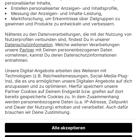
#8 Grow Your Power Podcast - Bring deine
Mauer zum Bröckeln
#7 Grow Your Power Podcast - Ich fühlte mich
einfach klein - Hallo Selbstwert?!
#6 Grow Your Power Podcast - Energie im
Winter - Wie du diese Zeit für dich nutzt
#5 Grow Your Power Podcast - Eine bewusste
Entscheidung für deine Energie
#4 Grow Your Power Podcast - Wenn das
Leben auf die Bremse steigt...
#1 Grow Your Power Podcast - Ist die
Weihnachtszeit wirklich unser Säbelzahntiger?
Datenschutz
Impressum
AGBs
Jobs
Kontakt
Werben