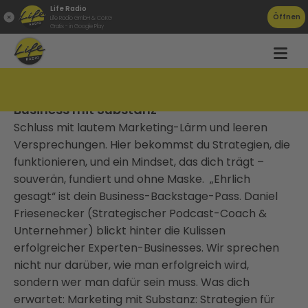
Life Radio
Öffnen
Life Radio GmbH & Co.KG
Gratis - in Google Play
Ehrlich gesagt – Marketing, Mindset &
Business mit Substanz
Schluss mit lautem Marketing-Lärm und leeren
Versprechungen. Hier bekommst du Strategien, die
funktionieren, und ein Mindset, das dich trägt –
souverän, fundiert und ohne Maske. „Ehrlich
gesagt“ ist dein Business-Backstage-Pass. Daniel
Friesenecker (Strategischer Podcast-Coach &
Unternehmer) blickt hinter die Kulissen
erfolgreicher Experten-Businesses. Wir sprechen
nicht nur darüber, wie man erfolgreich wird,
sondern wer man dafür sein muss. Was dich
erwartet: Marketing mit Substanz: Strategien für