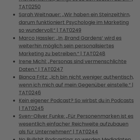
TAT0250
Sarah Weitnauer: „Wir haben ein Steinzeithirn,
darum funktioniert Psychologie im Marketing
so wundervoll.“ | TAT0249
Marco Hassler: „In ‚Brand Gardens‘ wird es
weiterhin möglich sein personalisiertes
Marketing zu betreiben.“ | TAT0248
Irene Michl: „Personas sind vermenschlichte
Daten.“ | TAT0247
Bianca Fritz: „Ich bin nicht weniger authentisch,
wenn ich mich auf mein Gegenüber einstelle.“ |
TAT0246
Kein eigener Podcast? So wirbst du in Podcasts
| TAT0245
Sven-Oliver Funke: „Für Personenmarken ist es
wesentlich einfacher Reichweite aufzubauen
als für Unternehmen“ | TAT0244
No Bullshit Podcasting: so werden Mediadaten