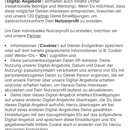
Online Kampagnen
TAT0197 – Adobe Premiere Rush mein weapon
of choice für Webclips
TAT0196 – Felix Beilharz: „Der Satz: ‚Das geht
bei uns nicht‘ ist ein Zeichen mangelnder
Kreativität“
TAT0195 – 4 Fragen die du dir bei deiner
Content Planung stellen solltest
TAT0194 – so einfach manipuliert man die
iTunes Charts
TAT0193 – Ohne Zahlen, kein Erfolg. Impulse für
dein Social Media Reporting
TAT0192 – Facebook Pixel Events erstellen
ohne Coder
Tat0191 – Podcasting – Konzept, Produktion,
Vermarktung – Gedanken zum Buch
TAT0190 – Posts für mehrere Networks
vorausplanen – Tools für kleine Unternehmen