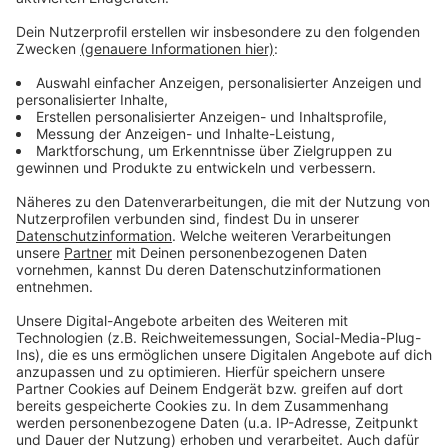
TAT0189 – Pinterest, der Status Quo
TAT0188 – Sarah * liebreizend.com: „Es ist ein
hart umkämpftes Feld auf Instagram zu
wachsen.“
TAT0187 – Social Media in Unternehmen: so
klappt das Arbeiten im Team
TAT0186 – Priming: Wie sich Onlinekunden
steuern lassen
TAT0185 – 4 Tools die ich dauernd im Einsatz
habe
TAT0184 – 5 kreative Postingideen für
Facebook
TAT0183 – so strukturierst du deine Facebook
Kampagnen
TAT0182 – low hanging fruits für dein Content
Marketing
TAT0181 – Schritt für Schritt Anleitung zum
monatlichen Contentplan (inkl. Download)