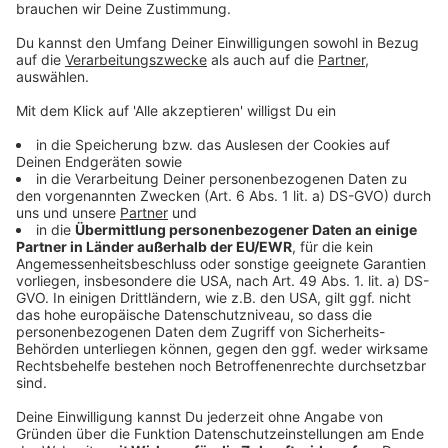
TAT0180 – Claus Zerenko: „Du kannst
Menschen nur etwas in der gleichen Höhe
verkaufen, wie das Vertrauen aufgebaut ist.“
TAT0179 – Florian Litterst: „Oft wird mit dem
falschen Mindset an den Kanal Facebook
herangegangen.“
TAT0178 – Philipp Moser: „SEO-Content muss
so wertvoll sein, dass die User ihn gerne lesen.“
TAT0177 – 10 Erfolgsfaktoren für deinen
Podcast
TAT0176 – So bastelst du deinen
Wunschkunden
TAT0175 – Gerhard Kürner: „Filialisten können
mir sagen wie viele Kunden deren Stores
besuchen, aber nicht wie viele die Website.“
TAT0174 – Heute beim Kunden: wenn klar wird,
wir haben gar keine Content Strategie
TAT0173 – 4 Tipps für die Erstellung deiner