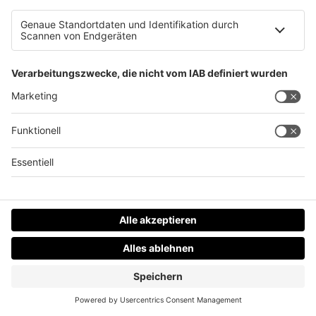
Marketing
TAT0164 – mit diesen Tools hast du deine
Onlinemarketing Zahlen im Griff
TAT0163 – Attributionsmodelle: so misst du den
Erfolg deiner Onlinekampagnen
TAT0162 So kommst du an Content der zu
deinem Unternehmen passt
TAT0161 – der Facebook Algorithmus & was wir
darüber wissen
TAT0160 – So kommst du unkompliziert an
deine Video-Strategie
TAT0159 Björn Tantau: „Alles womit du nicht
direkt Geld verdienst, musst du so outsourcen,
dass sich die Rechnung ausgeht.“
TAT0158 – Franz Tretter: „Wie soll ich lernen,
wenn ich keine Fehler machen darf?“
TAT0157 – Viele Neuigkeiten und ein Tool für
deine Reportings