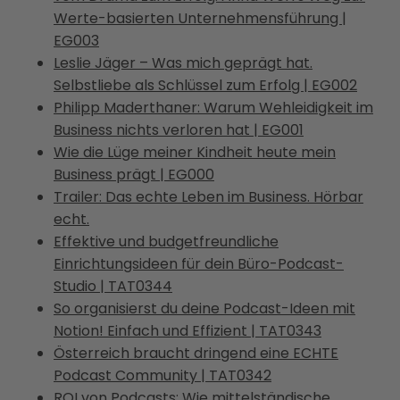
Werte-basierten Unternehmensführung |
EG003
Leslie Jäger – Was mich geprägt hat.
Selbstliebe als Schlüssel zum Erfolg | EG002
Philipp Maderthaner: Warum Wehleidigkeit im
Business nichts verloren hat | EG001
Wie die Lüge meiner Kindheit heute mein
Business prägt | EG000
Trailer: Das echte Leben im Business. Hörbar
echt.
Effektive und budgetfreundliche
Einrichtungsideen für dein Büro-Podcast-
Studio | TAT0344
So organisierst du deine Podcast-Ideen mit
Notion! Einfach und Effizient | TAT0343
Österreich braucht dringend eine ECHTE
Podcast Community | TAT0342
ROI von Podcasts: Wie mittelständische