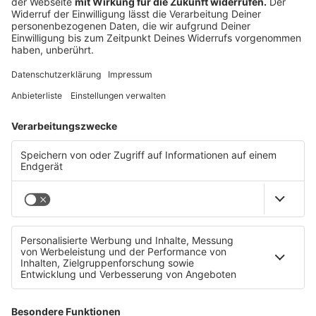
Social Media Inhalte
TAT0172 – Wolfgang Lehner: „Nicht immer
führt die beste Ausrüstung zu den besten
Bildern.“
TAT0171 – Peter Wagner: „Ich möchte etwas
präsentieren und nicht irgendwas verkaufen.“
TAT0170 – Meike Hohenwarter: „Für ein
nachhaltiges Online Business musst du mit
Geduld und Spucke dabei sein.“
TAT0169 – Authentizität rules im Social Media
Marketing. Noch immer.
TAT0168 – So erstellst du Content
Brainstormings mit dem Golden Circle
TAT0167 – 6 Smartphone Apps für dein Social
Media und Online Marketing
TAT0166 – Mit diesen Tools visualisiert du deine
Funnels einfach und schnell
TAT0165 – 3 Tipps für dein Low Budget