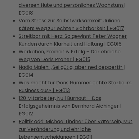
diversen Hüte und persönliches Wachstum |
EG018
Vom Stress zur Selbstwirksamkeit: Juliana
Käfers Weg zur echten Sichtbarkeit | EG017
Streitbar mit Herz: So gewinnt Peter Wagner
Kunden durch Klarheit und Haltung | EG016
Workation, Freiheit & Erfolg – Der ehrliche
Weg von Doris Praher | EG015
Nadja Maleh: „Sei gütig, aber ned deppert!“ |
EG014
Was macht für Doris Hummer echte Stärke im
Business aus? | EG013
120 Mitarbeiter, Null Burnout – Das
Erfolgsgeheimnis von Bernhard Aichinger |
EG012
Politik adé: Michael Lindner über Vatersein, Mut
zur Veränderung und ehrliche
Lebensentscheidungen | EG011