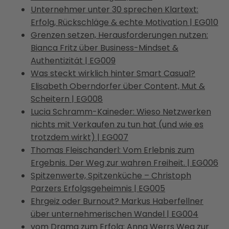
Unternehmer unter 30 sprechen Klartext:
Erfolg, Rückschläge & echte Motivation | EG010
Grenzen setzen, Herausforderungen nutzen:
Bianca Fritz über Business-Mindset &
Authentizität | EG009
Was steckt wirklich hinter Smart Casual?
Elisabeth Oberndorfer über Content, Mut &
Scheitern | EG008
Lucia Schramm-Kaineder: Wieso Netzwerken
nichts mit Verkaufen zu tun hat (und wie es
trotzdem wirkt) | EG007
Thomas Fleischanderl: Vom Erlebnis zum
Ergebnis. Der Weg zur wahren Freiheit. | EG006
Spitzenwerte, Spitzenküche – Christoph
Parzers Erfolgsgeheimnis | EG005
Ehrgeiz oder Burnout? Markus Haberfellner
über unternehmerischen Wandel | EG004
vom Drama zum Erfolg: Anna Werrs Weg zur