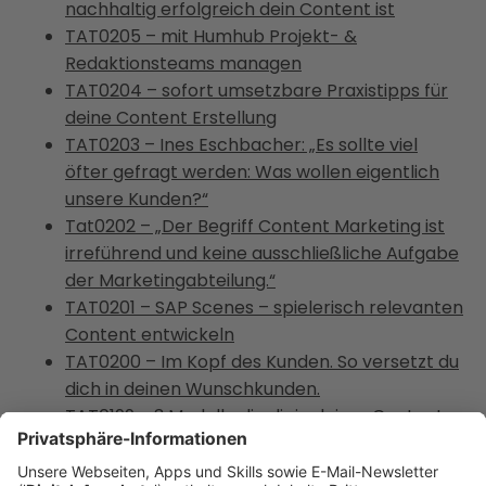
nachhaltig erfolgreich dein Content ist
TAT0205 – mit Humhub Projekt- &
Redaktionsteams managen
TAT0204 – sofort umsetzbare Praxistipps für
deine Content Erstellung
TAT0203 – Ines Eschbacher: „Es sollte viel
öfter gefragt werden: Was wollen eigentlich
unsere Kunden?“
Tat0202 – „Der Begriff Content Marketing ist
irreführend und keine ausschließliche Aufgabe
der Marketingabteilung.“
TAT0201 – SAP Scenes – spielerisch relevanten
Content entwickeln
TAT0200 – Im Kopf des Kunden. So versetzt du
dich in deinen Wunschkunden.
TAT0199 – 3 Modelle die dir in deiner Content
Strategie weiterhelfen
TAT0198 – So schnürst du Budgets für deine